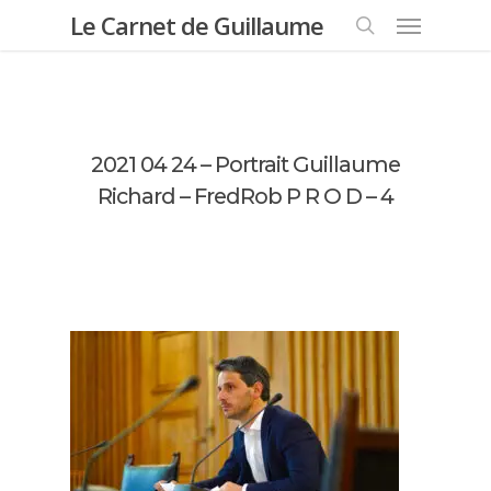
Menu
Passer
Le Carnet de Guillaume
au
rechercher
contenu
principal
2021 04 24 – Portrait Guillaume
Richard – FredRob P R O D – 4